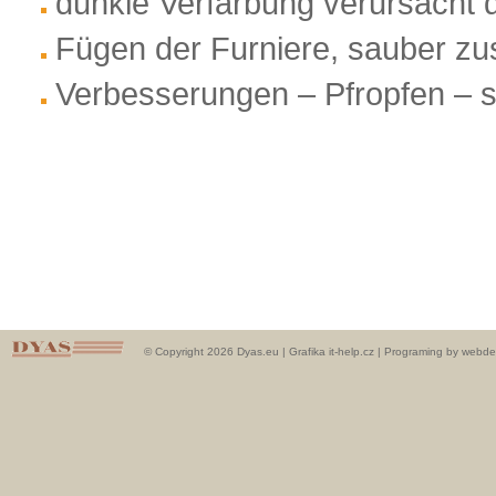
dunkle Verfärbung verursacht d
Fügen der Furniere, sauber zu
Verbesserungen – Pfropfen – s
© Copyright 2026 Dyas.eu |
Grafika it-help.cz
|
Programing by webde