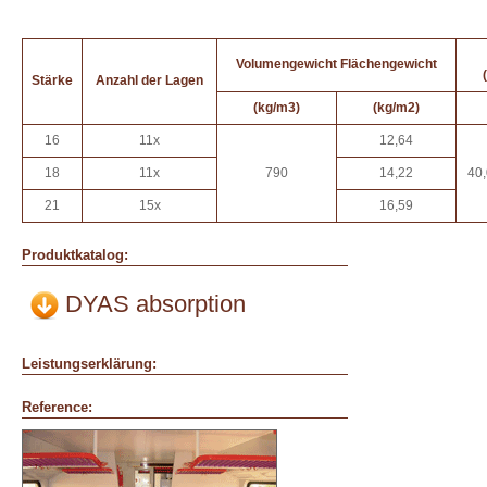
Volumengewicht Flächengewicht
Stärke
Anzahl der Lagen
(kg/m3)
(kg/m2)
16
11x
12,64
18
11x
790
14,22
40
21
15x
16,59
Produktkatalog:
DYAS absorption
Leistungserklärung:
Reference: