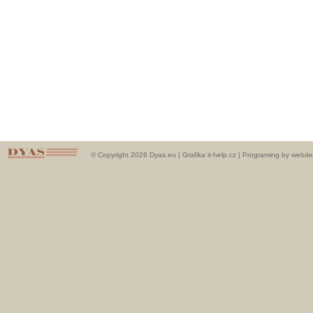
© Copyright 2026 Dyas.eu |
Grafika it-help.cz
|
Programing by webde