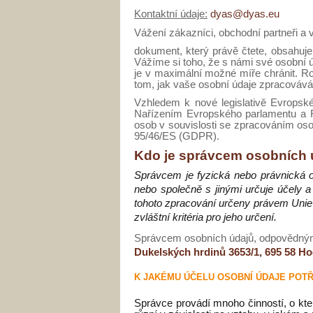
Kontaktní údaje:
dyas@dyas.eu
Vážení zákazníci, obchodní partneři a v
dokument, který právě čtete, obsahuj
Vážíme si toho, že s námi své osobní úd
je v maximální možné míře chránit. R
tom, jak vaše osobní údaje zpracováv
Vzhledem k nové legislativě Evropsk
Nařízením Evropského parlamentu a 
osob v souvislosti se zpracováním oso
95/46/ES (GDPR).
Kdo je správcem osobních 
Správcem je fyzická nebo právnická o
nebo společně s jinými určuje účely a
tohoto zpracování určeny právem Unie 
zvláštní kritéria pro jeho určení.
Správcem osobních údajů, odpovědným 
Dukelských hrdinů 3653/1, 695 58 Ho
K JAKÉMU ÚČELU OSOBNÍ ÚDAJE POT
Správce provádí mnoho činností, o kte