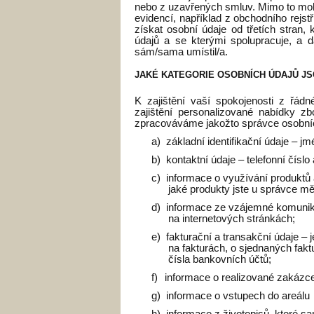
nebo z uzavřených smluv. Mimo to moho
evidencí, například z obchodního rejst
získat osobní údaje od třetích stran,
údajů a se kterými spolupracuje, a dá
sám/sama umístil/a.
JAKÉ KATEGORIE OSOBNÍCH ÚDAJŮ J
K zajištění vaší spokojenosti z řádn
zajištění personalizované nabídky 
zpracováváme jakožto správce osobních
a)
základní identifikační údaje – jmé
b)
kontaktní údaje – telefonní číslo
c)
informace o využívání produktů 
jaké produkty jste u správce mě
d)
informace ze vzájemné komunika
na internetových stránkách;
e)
fakturační a transakční údaje – 
na fakturách, o sjednaných fakt
čísla bankovních účtů;
f)
informace o realizované zakázc
g)
informace o vstupech do areálu
h)
informace z životopisů, které s