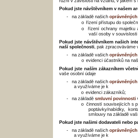
různí v závislosti na vztahu, v jakém s 
Pokud jste návštěvníkem v našem ar
-
na základě našich
oprávněných
řízení přístupu do společn
o
řízení ochrany majetku
o
vaší osoby v souvislost
Pokud jste návštěvníkem našich int
naší společnosti
, pak zpracováváme 
-
na základě vašich
oprávněných
evidenci účastníků na naš
o
Pokud jste naším zákazníkem včetn
vaše osobní údaje
-
na základě našich
oprávněných 
a využíváme je k
evidenci zákazníků;
o
-
na základě
smluvní povinnosti
činností souvisejících s 
o
poptávky/nabídky, kon
smlouvy na základě vaší
Pokud jste našimi dodavateli nebo p
-
na základě našich
oprávněných 
a využíváme je k