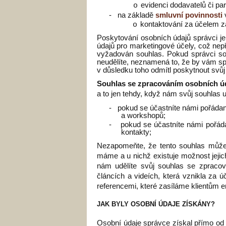
evidenci dodavatelů či par
o
-
na základě
smluvní povinnosti
kontaktování za účelem z
o
Poskytování osobních údajů správci j
údajů pro marketingové účely, což nep
vyžadován souhlas. Pokud správci s
neudělíte, neznamená to, že by vám s
v důsledku toho odmítl poskytnout svůj
Souhlas se zpracováním osobních ú
a to jen tehdy, když nám svůj souhlas u
-
pokud se účastníte námi pořádan
a workshopů;
-
pokud se účastníte námi pořád
kontakty;
Nezapomeňte, že tento souhlas může
máme a u nichž existuje možnost jeji
nám udělíte svůj souhlas se zpracov
článcích a videích, která vznikla za 
referencemi, které zasíláme klientům e
JAK BYLY OSOBNÍ ÚDAJE ZÍSKÁNY?
Osobní údaje správce získal přímo od