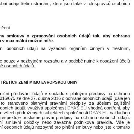
bní údaje třetím stranám, které jsou také v roli správců osobních
ečení
eny smlouvy o zpracování osobních údajů tak, aby ochrana
a v maximální možné míře.
ní osobních údajů na vyžádání orgánům činným v trestním,
me pouze v nezbytném rozsahu a v podobě nutné k dosažení účelů
ě osobních údajů.
TŘETÍCH ZEMÍ MIMO EVROPSKOU UNII?
niční předávání údajů v souladu s platnými předpisy na ochranu
2016/679 ze dne 27. dubna 2016 o ochraně osobních údajů (dále jen
to stanoveno platnými právními předpisy za účelem zajištění
sobních údajů, využívá společnost
DYAS.EU
vhodná opatření, aby
e ve všech přidružených subjektech společnosti
DYAS.EU
nakládáno
respektuje příslušné právní předpisy na ochranu osobních údajů.
dní smluvní doložky nebo závazná podniková pravidla. Vše je
í osobních údajů nezbytné pro plnění smlouvy nebo jste k tomuto