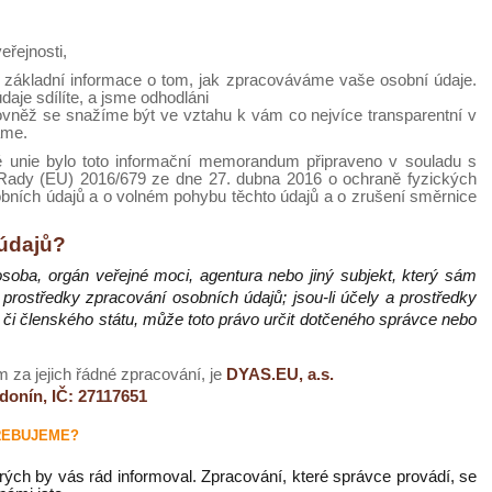
eřejnosti,
e základní informace o tom, jak zpracováváme vaše osobní údaje.
aje sdílíte, a jsme odhodláni
ovněž se snažíme být ve vztahu k vám co nejvíce transparentní v
áme.
é unie bylo toto informační memorandum připraveno v souladu s
Rady (EU) 2016/679 ze dne 27. dubna 2016 o ochraně fyzických
bních údajů a o volném pohybu těchto údajů a o zrušení směrnice
údajů?
soba, orgán veřejné moci, agentura nebo jiný subjekt, který sám
 prostředky zpracování osobních údajů; jsou-li účely a prostředky
či členského státu, může toto právo určit dotčeného správce nebo
za jejich řádné zpracování, je
DYAS.EU, a.s.
donín, IČ: 27117651
ŘEBUJEME?
rých by vás rád informoval. Zpracování, které správce provádí, se