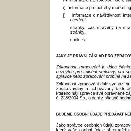
i)
informace pro potřeby marketin
j)
informace o návštěvnosti int
otevření
stránky, čas strávený na strá
stránky,
cookies
JAKÝ JE PRÁVNÍ ZÁKLAD PRO ZPRACO
Zákonnost zpracování je dána článke
nezbytné pro splnění smlouvy, pro sp
správce nebo zpracování probíhá na zák
Zákonnost zpracování dále vychází např
zpracovávány a uchovávány fakturač
kterého hájí správce své oprávněné z
č. 235/2004 Sb., o dani z přidané hodno
BUDEME OSOBNÍ ÚDAJE PŘEDÁVAT NĚ
Jako správce osobních údajů zpracov
který vaše osobní údaje shromažďuj