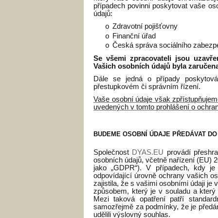
případech povinni poskytovat vaše oso
údajů:
Zdravotní pojišťovny
o
Finanční úřad
o
Česká správa sociálního zabezp
o
Se všemi zpracovateli jsou uzavř
Vašich osobních údajů byla zaručen
Dále se jedná o případy poskytová
přestupkovém či správním řízení.
Vaše osobní údaje však zpřístupňuje
uvedených v tomto prohlášení o ochran
BUDEME OSOBNÍ ÚDAJE PŘEDÁVAT DO 
Společnost
DYAS.EU
provádí přeshra
osobních údajů, včetně nařízení (EU) 
jako „GDPR“). V případech, kdy je 
odpovídající úrovně ochrany vašich o
zajistila, že s vašimi osobními údaji j
způsobem, který je v souladu a který 
Mezi taková opatření patří standar
samozřejmě za podmínky, že je předán
udělili výslovný souhlas.