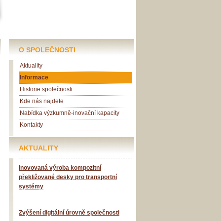
O SPOLEČNOSTI
Aktuality
Informace
Historie společnosti
Kde nás najdete
Nabídka výzkumně-inovační kapacity
Kontakty
AKTUALITY
Inovovaná výroba kompozitní
překližované desky pro transportní
systémy
Zvýšení digitální úrovně společnosti