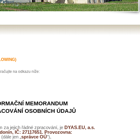
LOWING)
račujte na odkazu níže:
ORMAČNÍ MEMORANDUM
ACOVÁNÍ OSOBNÍCH ÚDAJŮ
za jejich řádné zpracování, je
DYAS.EU, a.s.
donín, IČ: 27117651. Provozovna:
h
(dále jen „
správce OÚ
“),