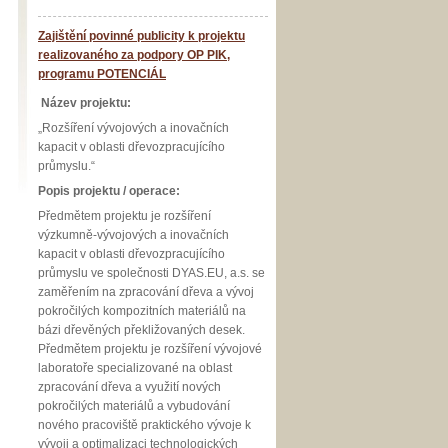
Zajištění povinné publicity k projektu
realizovaného za podpory OP PIK,
programu POTENCIÁL
Název projektu:
„Rozšíření vývojových a inovačních
kapacit v oblasti dřevozpracujícího
průmyslu.“
Popis projektu / operace:
Předmětem projektu je rozšíření
výzkumně-vývojových a inovačních
kapacit v oblasti dřevozpracujícího
průmyslu ve společnosti DYAS.EU, a.s. se
zaměřením na zpracování dřeva a vývoj
pokročilých kompozitních materiálů na
bázi dřevěných překližovaných desek.
Předmětem projektu je rozšíření vývojové
laboratoře specializované na oblast
zpracování dřeva a využití nových
pokročilých materiálů a vybudování
nového pracoviště praktického vývoje k
vývoji a optimalizaci technologických