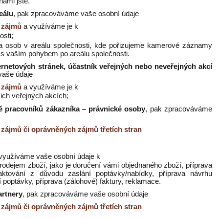
námi jste.
eálu
, pak zpracováváme vaše osobní údaje
 zájmů
a využíváme je k
osti;
 a osob v areálu společnosti, kde pořizujeme kamerové záznamy
i s vaším pohybem po areálu společnosti.
ernetových stránek, účastník veřejných nebo neveřejných akcí
vaše údaje
 zájmů
a využíváme je k
ich veřejných akcích;
ě pracovníků zákazníka – právnické osoby
, pak zpracováváme
zájmů či oprávněných zájmů třetích stran
využíváme vaše osobní údaje k
prodejem zboží, jako je doručení vámi objednaného zboží, příprava
taktování z důvodu zaslání poptávky/nabídky, příprava návrhu
 poptávky, příprava (zálohové) faktury, reklamace.
artnery
, pak zpracováváme vaše osobní údaje
zájmů či oprávněných zájmů třetích stran