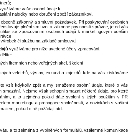
tnerů;
využíváme vaše osobní údaje k
aslání nabídky nebo doručení zboží zákazníkovi.
e obecně zákonný a smluvní požadavek. Při poskytování osobních
ředstavuje plnění smluvní a zákonné povinnosti správce, je od vás
ouhlas se zpracováním osobních údajů k marketingovým účelům
právce
 výrobek či službu na základě smlouvy.
dajů
využíváme pro níže uvedené účely zpracování,
dělíte:
ých firemních nebo veřejných akcí, školení
aných veletrhů, výstav, exkurzí a zájezdů, kde na vás získáváme
te vzít kdykoliv zpět a my smažeme osobní údaje, které o vás
ch smazání. Nejsme však schopni smazat některé údaje, pro které
áním, a to zejména pokud dáte svolení s jejich použitím v PR
účelem marketingu a propagace společnosti, v novinkách s vašimi
mailem, pokud o ně požádají atd.
 vás, a to zejména z vyplněných formulářů, vzájemné komunikace