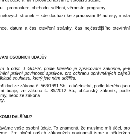
gu – promoakce, obchodní sdělení, věrnostní programy
ernetových stránek – kde dochází ke zpracování IP adresy, místa
nce, datum a čas otevření stránky, čas nejčastějšího otevírání
VÁNÍ OSOBNÍCH ÚDAJŮ?
m 6 odst. 1 GDPR, podle kterého je zpracování zákonné, je-li
lnění právní povinnosti správce, pro ochranu oprávněných zájmů
ladě souhlasu, který jste nám udělil/a.
íklad ze zákona č. 563/1991 Sb., o účetnictví, podle kterého jsou
ní údaje, ze zákona č. 89/2012 Sb., občanský zákoník, podle
ájmy, nebo ze zákona
ty.
KOMU DALŠÍMU?
áváme vaše osobní údaje. To znamená, že musíme mít účel, pro
eme. Pro plnění našich zákonných povinností jsme v některých