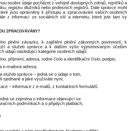
u osobní údaje pocházet z veřejně dostupných zdrojů, rejstříků a
říku, registru dlužníků nebo profesních registrů. Dále správce mohl
 které jsou oprávněny k přístupu a zpracovávání vašich osobních
le z informací ze sociálních sítí a internetu, které jste tam vy
SOU ZPRACOVÁVÁNY?
ého plnění závazku, k zajištění plnění zákonných povinností, k
zboží a služeb správce a k dalším výše vyjmenovaným účelům
 údajů následující kategorie osobních údajů:
no, příjmení, adresa, rodné číslo a identifikační číslo, podpis;
 a e-mailová adresa;
a služeb správce – jedná se o údaje o tom,
li sjednané a jaké využíváte nyní;
ce – informace z e-mailů, z kontaktních formulářů
jedná se zejména o informace objevující se
uračních podmínkách a o přijatých platbách,
e
ami uvedete a nám prostřednictvím životopisu sdělíte