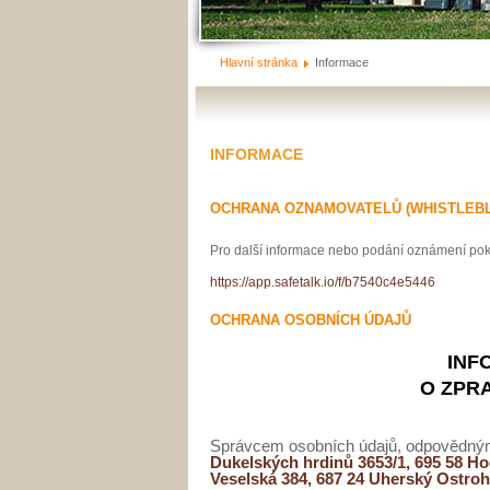
Hlavní stránka
Informace
INFORMACE
OCHRANA OZNAMOVATELŮ (WHISTLEB
Pro další informace nebo podání oznámení pok
https://app.safetalk.io/f/b7540c4e5446
OCHRANA OSOBNÍCH ÚDAJŮ
INF
O ZPR
Správcem osobních údajů, odpovědným 
Dukelských hrdinů 3653/1, 695 58 Ho
Veselská 384, 687 24 Uherský Ostro