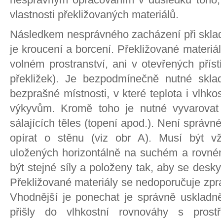
vlastnosti překližovaných materiálů.
Následkem nesprávného zacházení při skla
je kroucení a borcení. Překližované materi
volném prostranství, ani v otevřených přís
překližek). Je bezpodmínečně nutné skla
bezprašné místnosti, v které teplota i vlhk
výkyvům. Kromě toho je nutné vyvarovat 
sálajících těles (topení apod.). Není správn
opírat o stěnu (viz obr A). Musí být v
uložených horizontálně na suchém a rovné
být stejné síly a položeny tak, aby se desky
Překližované materiály se nedoporučuje zpr
Vhodnější je ponechat je správně uskladně
přišly do vlhkostní rovnováhy s pros