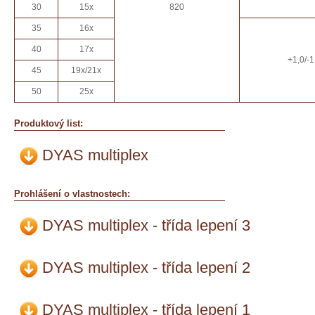
30
15x
820
35
16x
40
17x
+1,0/-1
45
19x/21x
50
25x
Produktový list:
DYAS multiplex
Prohlášení o vlastnostech:
DYAS multiplex - třída lepení 3
DYAS multiplex - třída lepení 2
DYAS multiplex - třída lepení 1