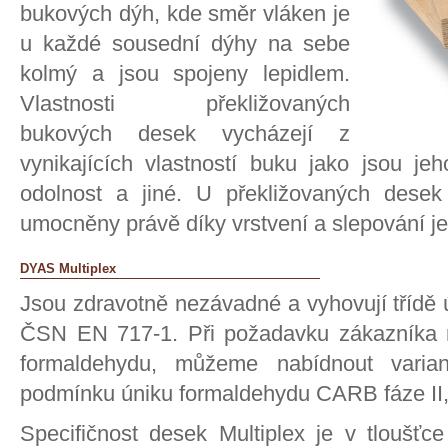
bukových dýh, kde směr vláken je
u každé sousední dýhy na sebe
kolmý a jsou spojeny lepidlem.
Vlastnosti překližovaných
bukových desek vycházejí z
vynikajících vlastností buku jako jsou jeh
odolnost a jiné. U překližovaných desek 
umocněny právě díky vrstvení a slepování je
DYAS Multiplex
Jsou zdravotně nezávadné a vyhovují třídě 
ČSN EN 717-1. Při požadavku zákazníka n
formaldehydu, můžeme nabídnout varian
podmínku úniku formaldehydu CARB fáze II
Specifičnost desek Multiplex je v tloušťce