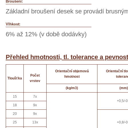
Broušení:
Základní broušení desek se provádí brusným
Vlhkost:
6% až 12% (v době dodávky)
Přehled hmotnosti, tl. tolerance a pevnos
Orientační objemová
Orientační tl
Počet
hmotnost
toleran
Tloušťka
vrstev
(kg/m3)
(mm)
15
7x
+0,5/-0
18
9x
20
9x
25
13x
+0,8/-0